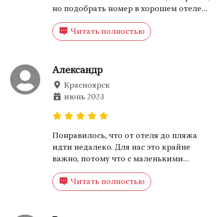
но подобрать номер в хорошем отеле
бывает непросто, особенно в разгар
Читать полностью
сезона. Не хотелось селиться в частном
секторе, поэтому просто пришел в
мини-отель «АРДО», благо, что он
находится недалеко от пляжа. Мне
Александр
повезло снять номер, потому что кто-то
Красноярск
весьма кстати отказался от брони!
июнь 2023
Понравилось, что от отеля до пляжа
идти недалеко. Для нас это крайне
важно, потому что с маленькими
детьми особо не набегаешься. Мы
Читать полностью
выбрали двухкомнатный номер,
потому что привыкли к тому, что дети
спят отдельно. В целом, услугами
остались довольны.