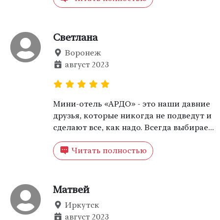
потому что в мини-отеле, где мы жили,
созданы все условия для отдыха.
Светлана
Воронеж
август 2023
Мини-отель «АРДО» - это наши давние
друзья, которые никогда не подведут и
сделают все, как надо. Всегда выбираем
«АРДО», когда собираемся в Анапу.
Читать полностью
Правда, один раз не успели
забронировать номер, поэтому
пришлось просить начальство
перенести отпуск!
Матвей
Иркутск
август 2023