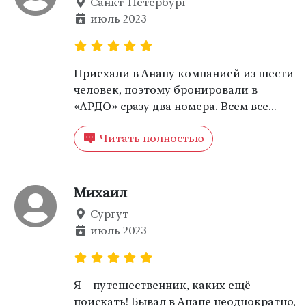
Санкт-Петербург
июль 2023
Приехали в Анапу компанией из шести
человек, поэтому бронировали в
«АРДО» сразу два номера. Всем все
понравилось, особенно, бассейн и
Читать полностью
сауна. Наполнение номеров тоже
неплохое. Будет возможность –
приедем ещё, потому что отелей в
Анапе много, но не все из них находятся
Михаил
так близко от моря!
Сургут
июль 2023
Я – путешественник, каких ещё
поискать! Бывал в Анапе неоднократно,