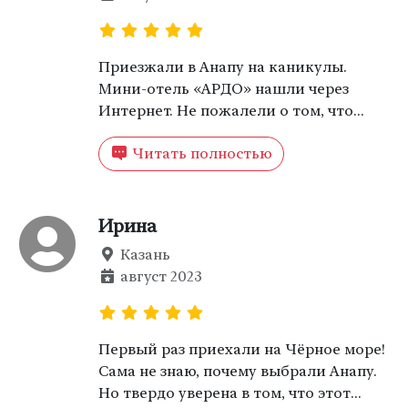
Приезжали в Анапу на каникулы.
Мини-отель «АРДО» нашли через
Интернет. Не пожалели о том, что
выбрали именно его. Потому что все
Читать полностью
интересующие нашу компанию
объекты находились в шаговой
доступности. Уровень сервиса вполне
достойный!
Ирина
Казань
август 2023
Первый раз приехали на Чёрное море!
Сама не знаю, почему выбрали Анапу.
Но твердо уверена в том, что этот