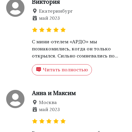
Виктория
Екатеринбург
май 2023
С мини-отелем «АРДО» мы
познакомились, когда он только
открылся. Сильно сомневались по
поводу правильности выбора, потому
Читать полностью
что ни отзывов, ни информации о нем
ещё не было. Риск оказался
оправданным, и если ещё представится
возможность отдохнуть в Анапе, то
Анна и Максим
точно знаем, куда обратиться
Москва
май 2023