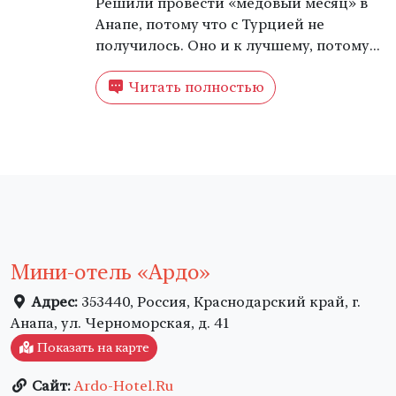
Решили провести «медовый месяц» в
Анапе, потому что с Турцией не
получилось. Оно и к лучшему, потому
что персонал мини-отеля «АРДО»
Читать полностью
устроил нам шикарный отдых!
Конечно, возможности отеля
ограничены, но видно, что его
владельцы стараются. За что им
преогромное спасибо!
Мини-отель «Ардо»
Адрес:
353440, Россия, Краснодарский край, г.
Анапа, ул. Черноморская, д. 41
Показать на карте
Сайт:
Ardo-Hotel.Ru