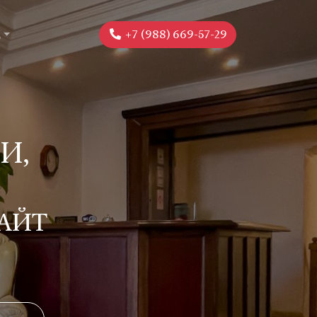
+7 (988) 669-57-29
Ё
И,
АЙТ