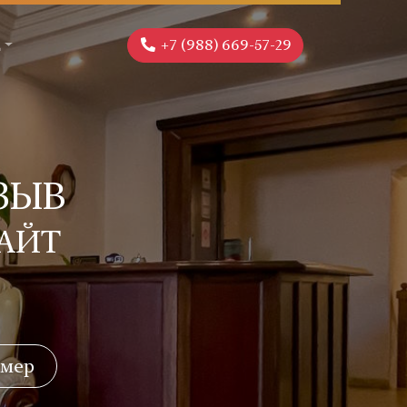
+7 (988) 669-57-29
Ё
ЗЫВ
АЙТ
омер