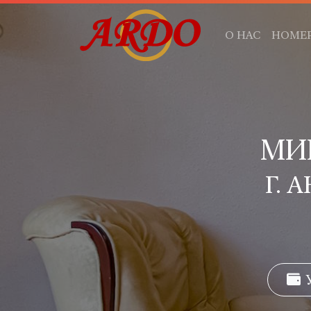
О НАС
НОМЕ
МИ
Г.
У